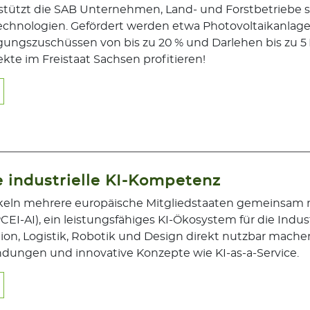
stützt die SAB Unternehmen, Land- und Forstbetriebe so
echnologien. Gefördert werden etwa Photovoltaikanl
ungszuschüssen von bis zu 20 % und Darlehen bis zu 5 Mi
kte im Freistaat Sachsen profitieren!
e industrielle KI-Kompetenz
ckeln mehrere europäische Mitgliedstaaten gemeinsam 
CEI-AI), ein leistungsfähiges KI-Ökosystem für die Industr
tion, Logistik, Robotik und Design direkt nutzbar machen
dungen und innovative Konzepte wie KI-as-a-Service.