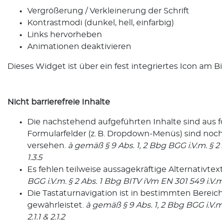
Vergrößerung / Verkleinerung der Schrift
Kontrastmodi (dunkel, hell, einfarbig)
Links hervorheben
Animationen deaktivieren
Dieses Widget ist über ein fest integriertes Icon am B
Nicht barrierefreie Inhalte
Die nachstehend aufgeführten Inhalte sind aus f
Formularfelder (z. B. Dropdown-Menüs) sind noch
versehen.
à
gemäß § 9 Abs. 1, 2 Bbg BGG i.V.m. § 2 
1.3.5
Es fehlen teilweise aussagekräftige Alternativtext
BGG i.V.m. § 2 Abs. 1 Bbg BITV iVm EN 301 549 i.V.m.
Die Tastaturnavigation ist in bestimmten Bereich
gewährleistet.
à
gemäß § 9 Abs. 1, 2 Bbg BGG i.V.m
2.1.1 & 2.1.2