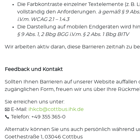
Die Farbkontraste einzelner Textelemente (z. B.
vollständig den Anforderungen.
à
gemäß § 9 Abs. 
i.V.m. WCAG 2.1 – 1.4.3
Die Darstellung auf mobilen Endgeräten wird hinsi
§ 9 Abs. 1, 2 Bbg BGG i.V.m. § 2 Abs. 1 Bbg BITV
Wir arbeiten aktiv daran, diese Barrieren zeitnah zu be
Feedback und Kontakt
Sollten Ihnen Barrieren auf unserer Website auffallen o
zugänglichen Form, freuen wir uns über Ihre Rückme
Sie erreichen uns unter:
📧 E-Mail:
ihkcb@cottbus.ihk.de
📞 Telefon: +49 355 365-0
Alternativ können Sie uns auch persönlich während un
Goethestraße 1, 03046 Cottbus