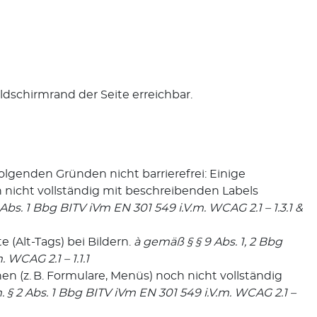
ildschirmrand der Seite erreichbar.
olgenden Gründen nicht barrierefrei: Einige
 nicht vollständig mit beschreibenden Labels
Abs. 1 Bbg BITV iVm EN 301 549 i.V.m. WCAG 2.1 – 1.3.1 &
e (Alt-Tags) bei Bildern.
à
gemäß § § 9 Abs. 1, 2 Bbg
 WCAG 2.1 – 1.1.1
en (z. B. Formulare, Menüs) noch nicht vollständig
. § 2 Abs. 1 Bbg BITV iVm EN 301 549 i.V.m. WCAG 2.1 –