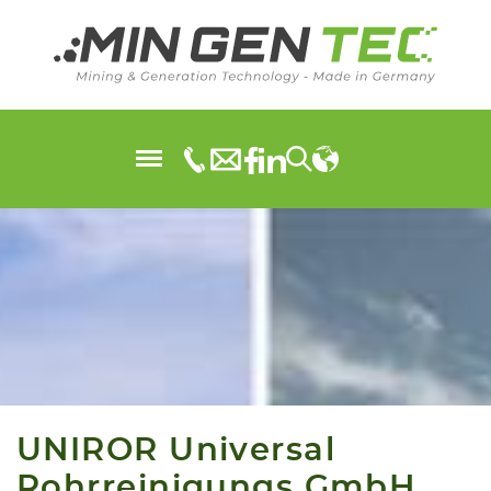
UNIROR Universal
Rohrreinigungs GmbH