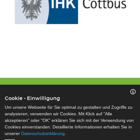
Cookie - Einwilligung
Um unsere Webseite für Sie optimal zu gestalten und Zugriffe zu
Copyright © 2026 IHK Cottbus
analysieren, verwenden wir Cookies. Mit Klick auf "Alle
akzeptieren" oder "OK" erklären Sie sich mit der Verwendung von
KONTAKT
NEWSLETTER
Cookies einverstanden. Detaillierte Informationen erhalten Sie in
TEILNAHMEBEDINGUNGEN
unserer
Datenschutzerklärung
.
COOKIE - EINWILLIGUNG