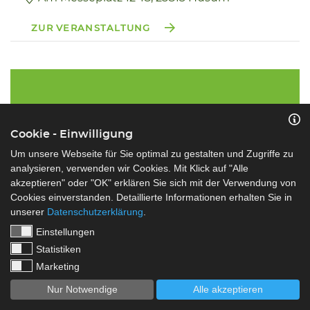
ZUR VERANSTALTUNG
Cookie - Einwilligung
Exporttag der Hauptstadtregion:
Außenwirtschaft im Fokus – ein Tag,
Um unsere Webseite für Sie optimal zu gestalten und Zugriffe zu
der Türen öffnet.
analysieren, verwenden wir Cookies. Mit Klick auf "Alle
akzeptieren" oder "OK" erklären Sie sich mit der Verwendung von
11.09
Freuen Sie sich auf Impulse für Ihre
Cookies einverstanden. Detaillierte Informationen erhalten Sie in
Internationalisierung: mit spannenden
2025
unserer
Datenschutzerklärung
.
Fachvorträgen, praxisnahen Workshops und
Einstellungen
exklusiven Marktvorstellungen der
Statistiken
Auslandshandelskammern. Informieren,
Marketing
vernetzen, beraten lassen – an einem Tag, der
Nur Notwendige
Alle akzeptieren
ganz im Zeichen globaler Chancen steht.