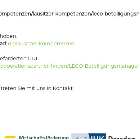
r-kompetenzen/lausitzer-kompetenzen/leco-beteiligu
choben.
fad
:
de/lausitzer-kompetenzen
geforderten URL.
/Kooperationspartner-finden/LECO-Beteiligungsmana
treten Sie mit uns in Kontakt.